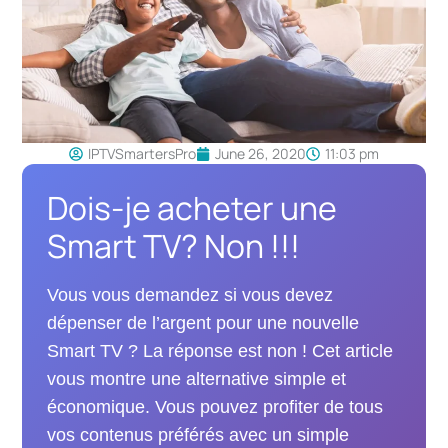
IPTVSmartersPro
June 26, 2020
11:03 pm
Dois-je acheter une
Smart TV? Non !!!
Vous vous demandez si vous devez
dépenser de l’argent pour une nouvelle
Smart TV ? La réponse est non ! Cet article
vous montre une alternative simple et
économique. Vous pouvez profiter de tous
vos contenus préférés avec un simple