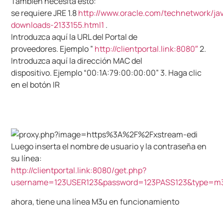
También necesita esto:
se
requiere
JRE
1.8
http://www.oracle.com/technetwork/ja
downloads-2133155.html1
.
Introduzca aquí la URL del Portal de
proveedores.
Ejemplo ”
http://clientportal.link:8080″
2.
Introduzca aquí la dirección MAC del
dispositivo.
Ejemplo “00:1A:79:00:00:00”
3. Haga clic
en el botón IR
Luego inserta el nombre de usuario y la contraseña en
su
línea:
http://clientportal.link:8080/get.php?
username=123USER123&password=123PASS123&type=m
ahora, tiene una línea M3u en funcionamiento