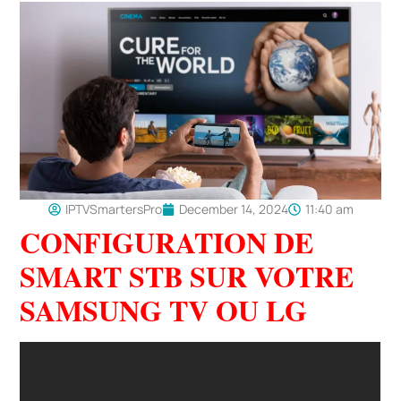
IPTVSmartersPro
December 14, 2024
11:40 am
CONFIGURATION DE
SMART STB SUR VOTRE
SAMSUNG TV OU LG