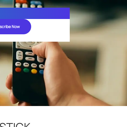
scribe Now
STICK