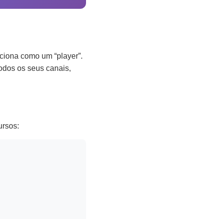
nciona como um “player”.
odos os seus canais,
ursos: