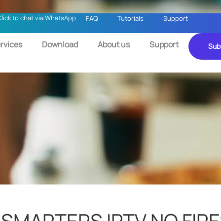
Click to chat via WhatsApp
FAQ
Tutorials
Support
rvices
Download
About us
Support
Sub
SMARTERS IPTV NO FIRE