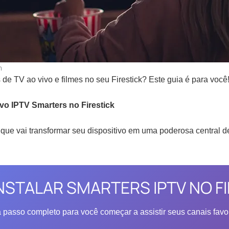
m
s de TV ao vivo e filmes no seu Firestick? Este guia é para voc
ivo IPTV Smarters no Firestick
 que vai transformar seu dispositivo em uma poderosa central 
STALAR SMARTERS IPTV NO F
passo completo para você começar a assistir seus canais favo