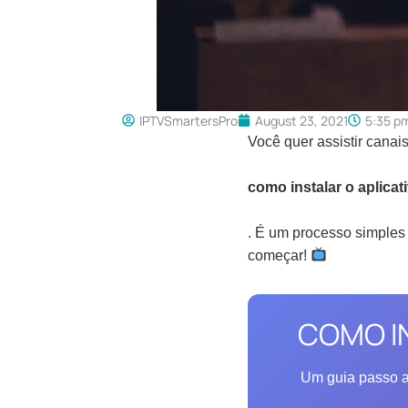
IPTVSmartersPro
August 23, 2021
5:35 p
Você quer assistir canai
como instalar o aplicat
. É um processo simples
começar!
COMO IN
Um guia passo a 