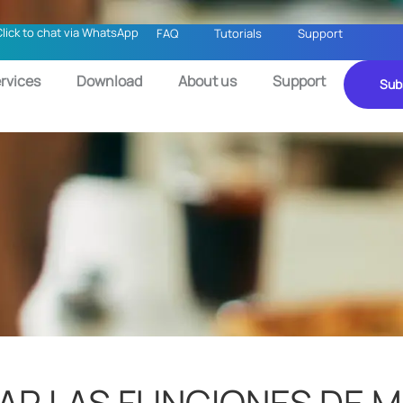
Click to chat via WhatsApp
FAQ
Tutorials
Support
rvices
Download
About us
Support
Sub
AR LAS FUNCIONES DE 