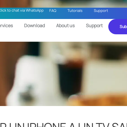
Click to chat via WhatsApp
FAQ
Tutorials
Support
rvices
Download
About us
Support
Sub
 UN IPHONE A UN TV S