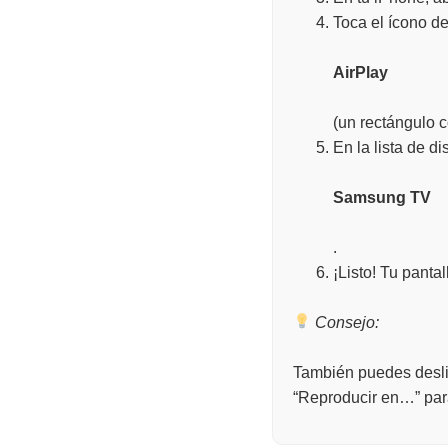
Toca el ícono d
AirPlay
(un rectángulo c
En la lista de d
Samsung TV
.
¡Listo! Tu panta
Consejo:
También puedes desliz
“Reproducir en…” para