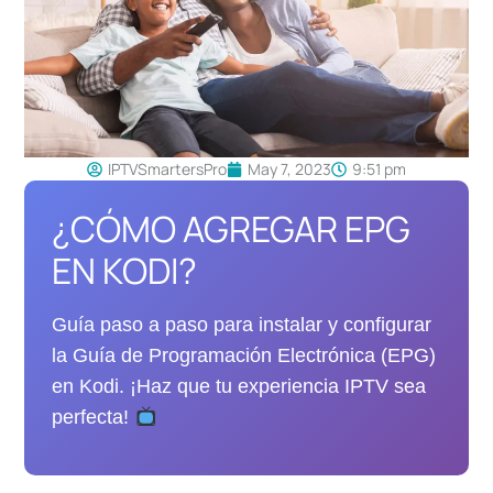
IPTVSmartersPro
May 7, 2023
9:51 pm
¿CÓMO AGREGAR EPG
EN KODI?
Guía paso a paso para instalar y configurar
la Guía de Programación Electrónica (EPG)
en Kodi. ¡Haz que tu experiencia IPTV sea
perfecta!