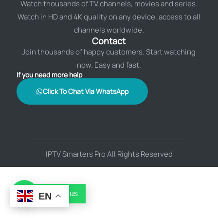
Watch thousands of TV channels, movies and series.
Watch in HD and 4K quality on any device. access to all
channels worldwide.
Contact
Join thousands of happy customers. Start watching
now. Easy and fast.
If you need more help
Click To Chat Via WhatsApp
IPTV Smarters Pro All Rights Reserved
Contact us
EN