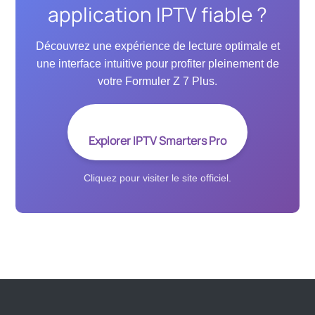
application IPTV fiable ?
Découvrez une expérience de lecture optimale et
une interface intuitive pour profiter pleinement de
votre Formuler Z 7 Plus.
Explorer IPTV Smarters Pro
Cliquez pour visiter le site officiel.