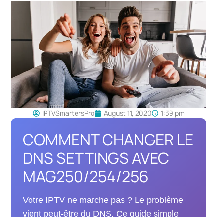
IPTVSmartersPro
August 11, 2020
1:39 pm
COMMENT CHANGER LE
DNS SETTINGS AVEC
MAG250/254/256
Votre IPTV ne marche pas ? Le problème
vient peut-être du DNS. Ce guide simple