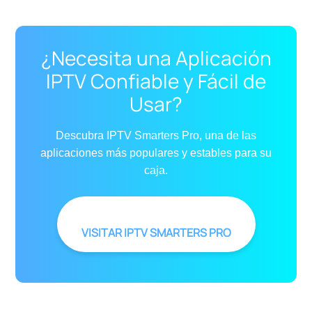
¿Necesita una Aplicación
IPTV Confiable y Fácil de
Usar?
Descubra IPTV Smarters Pro, una de las
aplicaciones más populares y estables para su
caja.
VISITAR IPTV SMARTERS PRO