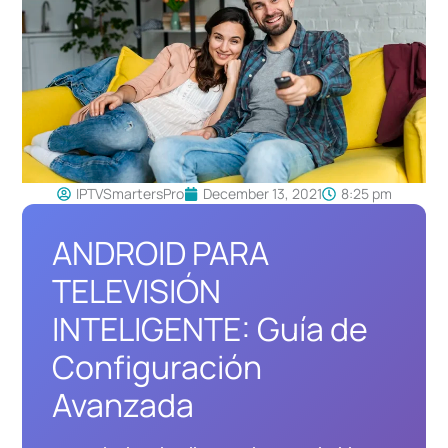
IPTVSmartersPro
December 13, 2021
8:25 pm
ANDROID PARA
TELEVISIÓN
INTELIGENTE: Guía de
Configuración
Avanzada