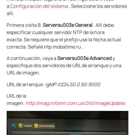
a
Configuración del sistema
. Seleccione los servidores
allí.
Primera visita B.
Serversu003e General
. Allí debe
especificar cualquier servidor NTP de la hora
exacta. Se requiere que el prefijo use la fecha actual
correcta. Señalé ntp.mobatime.ru
.
A continuación, vaya a
Serversu003e Advanced
y
especifique dos servidores de URL de arranque y una
URL de imagen.
URL de arranque:
igMP://224.50.0.50:9000
URL de la
imagen:
http://mag.infomir.com.ua/245/imageUpdate.